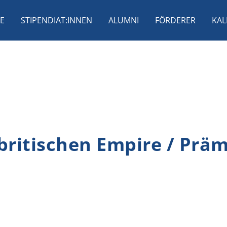
E
STIPENDIAT:INNEN
ALUMNI
FÖRDERER
KAL
 britischen Empire / Prä