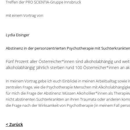
Treffen der PRO SCIENTIA-Gruppe Innsbruck
mit einem Vortrag von
Lydia Eisinger
Abstinenz in der personzentrierten Psychotherapie mit
Suchterkrankte
Fünf Prozent aller Österreicher*innen sind alkoholabhängig und weit
alkoholabhängig‘ Jährlich sterben rund 100 Österreicher*innen an aku
In meinem Vortrag gebe ich euch Einblicke in meinen Arbeitsalltag sowie
zentralen Frage, wie die Psychotherapie Menschen mit Alkoholabhängigkeit
für mich die Frage der Abstinenz: Müssen Alkoholiker*innen als Therapiev
nicht abstinenten Suchterkrankten an ihren Traumata oder anderen komo
die Frage nach der Wirksamkeit von Psychotherapie (in meinem Fall pers
< Zurück