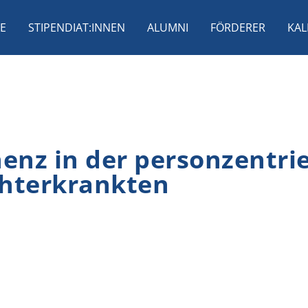
E
STIPENDIAT:INNEN
ALUMNI
FÖRDERER
KAL
enz in der personzentri
chterkrankten