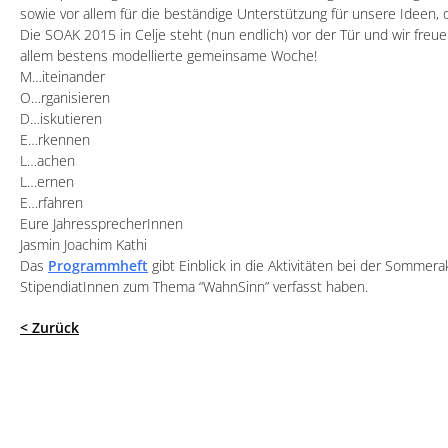
sowie vor allem für die beständige Unterstützung für unsere Ideen, d
Die SOAK 2015 in Celje steht (nun endlich) vor der Tür und wir fre
allem bestens modellierte gemeinsame Woche!
M…iteinander
O…rganisieren
D…iskutieren
E…rkennen
L…achen
L…ernen
E…rfahren
Eure JahressprecherInnen
Jasmin Joachim Kathi
Das
Programmheft
gibt Einblick in die Aktivitäten bei der Sommer
StipendiatInnen zum Thema “WahnSinn” verfasst haben.
< Zurück