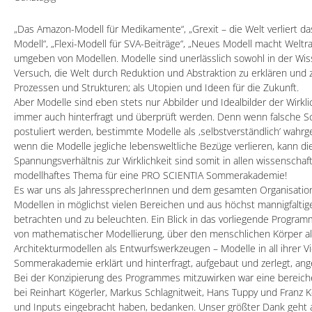
„Das Amazon-Modell für Medikamente“, „Grexit – die Welt verliert das
Modell“, „Flexi-Modell für SVA-Beiträge“, „Neues Modell macht Weltr
umgeben von Modellen. Modelle sind unerlässlich sowohl in der Wissen
Versuch, die Welt durch Reduktion und Abstraktion zu erklären und 
Prozessen und Strukturen; als Utopien und Ideen für die Zukunft.
Aber Modelle sind eben stets nur Abbilder und Idealbilder der Wirkli
immer auch hinterfragt und überprüft werden. Denn wenn falsche S
postuliert werden, bestimmte Modelle als ‚selbstverständlich’ wahr
wenn die Modelle jegliche lebensweltliche Bezüge verlieren, kann d
Spannungsverhältnis zur Wirklichkeit sind somit in allen wissenschaf
modellhaftes Thema für eine PRO SCIENTIA Sommerakademie!
Es war uns als JahressprecherInnen und dem gesamten Organisatio
Modellen in möglichst vielen Bereichen und aus höchst mannigfalt
betrachten und zu beleuchten. Ein Blick in das vorliegende Program
von mathematischer Modellierung, über den menschlichen Körper als
Architekturmodellen als Entwurfswerkzeugen – Modelle in all ihrer Vi
Sommerakademie erklärt und hinterfragt, aufgebaut und zerlegt, an
Bei der Konzipierung des Programmes mitzuwirken war eine bereic
bei Reinhart Kögerler, Markus Schlagnitweit, Hans Tuppy und Franz 
und Inputs eingebracht haben, bedanken. Unser größter Dank geht a