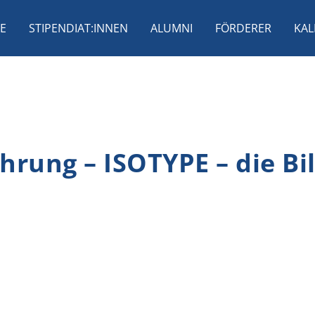
E
STIPENDIAT:INNEN
ALUMNI
FÖRDERER
KAL
ung – ISOTYPE – die Bi