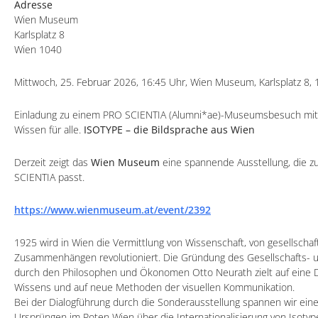
Adresse
Wien Museum
Karlsplatz 8
Wien 1040
Mittwoch, 25. Februar 2026, 16:45 Uhr, Wien Museum, Karlsplatz 8,
Einladung zu einem PRO SCIENTIA (Alumni*ae)-Museumsbesuch mit
Wissen für alle.
ISOTYPE – die Bildsprache aus Wien
Derzeit zeigt das
Wien Museum
eine spannende Ausstellung, die z
SCIENTIA passt.
https://www.wienmuseum.at/event/2392
1925 wird in Wien die Vermittlung von Wissenschaft, von gesellschaf
Zusammenhängen revolutioniert. Die Gründung des Gesellschafts-
durch den Philosophen und Ökonomen Otto Neurath zielt auf eine 
Wissens und auf neue Methoden der visuellen Kommunikation.
Bei der Dialogführung durch die Sonderausstellung spannen wir ei
Ursprüngen im Roten Wien über die Internationalisierung von Isotyp