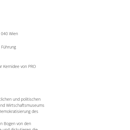
 1040 Wien
 Führung
ur Kernidee von PRO
tlichen und politischen
 und Wirtschaftsmuseums
Demokratisierung des
nen Bogen von den
e und diskutieren die