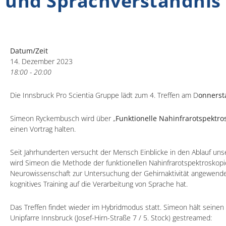
und Sprachverständnis
Datum/Zeit
14. Dezember 2023
18:00 - 20:00
Die Innsbruck Pro Scientia Gruppe lädt zum 4. Treffen am D
onnerst
Simeon Ryckembusch wird über „
Funktionelle Nahinfrarotspektro
einen Vortrag halten.
Seit Jahrhunderten versucht der Mensch Einblicke in den Ablauf u
wird Simeon die Methode der funktionellen Nahinfrarotspektroskopi
Neurowissenschaft zur Untersuchung der Gehirnaktivität angewendet 
kognitives Training auf die Verarbeitung von Sprache hat.
Das Treffen findet wieder im Hybridmodus statt. Simeon hält seinen 
Unipfarre Innsbruck (Josef-Hirn-Straße 7 / 5. Stock) gestreamed: