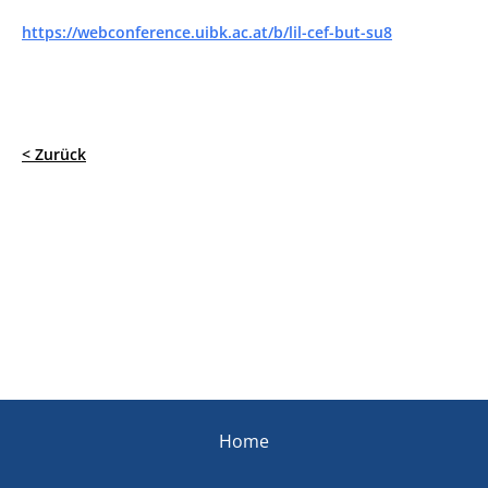
https://webconference.uibk.ac.at/b/lil-cef-but-su8
< Zurück
Home